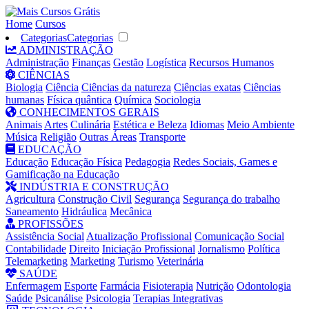
Home
Cursos
Categorias
Categorias
ADMINISTRAÇÃO
Administração
Finanças
Gestão
Logística
Recursos Humanos
CIÊNCIAS
Biologia
Ciência
Ciências da natureza
Ciências exatas
Ciências
humanas
Física quântica
Química
Sociologia
CONHECIMENTOS GERAIS
Animais
Artes
Culinária
Estética e Beleza
Idiomas
Meio Ambiente
Música
Religião
Outras Áreas
Transporte
EDUCAÇÃO
Educação
Educação Física
Pedagogia
Redes Sociais, Games e
Gamificação na Educação
INDÚSTRIA E CONSTRUÇÃO
Agricultura
Construção Civil
Segurança
Segurança do trabalho
Saneamento
Hidráulica
Mecânica
PROFISSÕES
Assistência Social
Atualização Profissional
Comunicação Social
Contabilidade
Direito
Iniciação Profissional
Jornalismo
Política
Telemarketing
Marketing
Turismo
Veterinária
SAÚDE
Enfermagem
Esporte
Farmácia
Fisioterapia
Nutrição
Odontologia
Saúde
Psicanálise
Psicologia
Terapias Integrativas