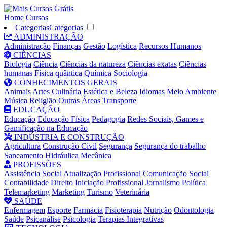
Home
Cursos
Categorias
Categorias
ADMINISTRAÇÃO
Administração
Finanças
Gestão
Logística
Recursos Humanos
CIÊNCIAS
Biologia
Ciência
Ciências da natureza
Ciências exatas
Ciências
humanas
Física quântica
Química
Sociologia
CONHECIMENTOS GERAIS
Animais
Artes
Culinária
Estética e Beleza
Idiomas
Meio Ambiente
Música
Religião
Outras Áreas
Transporte
EDUCAÇÃO
Educação
Educação Física
Pedagogia
Redes Sociais, Games e
Gamificação na Educação
INDÚSTRIA E CONSTRUÇÃO
Agricultura
Construção Civil
Segurança
Segurança do trabalho
Saneamento
Hidráulica
Mecânica
PROFISSÕES
Assistência Social
Atualização Profissional
Comunicação Social
Contabilidade
Direito
Iniciação Profissional
Jornalismo
Política
Telemarketing
Marketing
Turismo
Veterinária
SAÚDE
Enfermagem
Esporte
Farmácia
Fisioterapia
Nutrição
Odontologia
Saúde
Psicanálise
Psicologia
Terapias Integrativas