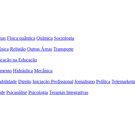
nas
Física quântica
Química
Sociologia
sica
Religião
Outras Áreas
Transporte
icação na Educação
amento
Hidráulica
Mecânica
abilidade
Direito
Iniciação Profissional
Jornalismo
Política
Telemarketi
úde
Psicanálise
Psicologia
Terapias Integrativas