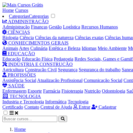
Home
Cursos
Categorias
Categorias
ADMINISTRAÇÃO
Administração
Finanças
Gestão
Logística
Recursos Humanos
CIÊNCIAS
Biologia
Ciência
Ciências da natureza
Ciências exatas
Ciências huma
CONHECIMENTOS GERAIS
Animais
Artes
Culinária
Estética e Beleza
Idiomas
Meio Ambiente
Mú
EDUCAÇÃO
Educação
Educação Física
Pedagogia
Redes Sociais, Games e Gamif
INDÚSTRIA E CONSTRUÇÃO
Agricultura
Construção Civil
Segurança
Segurança do trabalho
Sane
PROFISSÕES
Assistência Social
Atualização Profissional
Comunicação Social
Cont
SAÚDE
Enfermagem
Esporte
Farmácia
Fisioterapia
Nutrição
Odontologia
Sa
TECNOLOGIA
Industria e Tecnologia
Informática
Tecnologia
Certificado
Contato
Central de Ajuda
Entrar
Cadastrar
Home