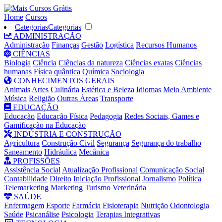
Home
Cursos
Categorias
Categorias
ADMINISTRAÇÃO
Administração
Finanças
Gestão
Logística
Recursos Humanos
CIÊNCIAS
Biologia
Ciência
Ciências da natureza
Ciências exatas
Ciências
humanas
Física quântica
Química
Sociologia
CONHECIMENTOS GERAIS
Animais
Artes
Culinária
Estética e Beleza
Idiomas
Meio Ambiente
Música
Religião
Outras Áreas
Transporte
EDUCAÇÃO
Educação
Educação Física
Pedagogia
Redes Sociais, Games e
Gamificação na Educação
INDÚSTRIA E CONSTRUÇÃO
Agricultura
Construção Civil
Segurança
Segurança do trabalho
Saneamento
Hidráulica
Mecânica
PROFISSÕES
Assistência Social
Atualização Profissional
Comunicação Social
Contabilidade
Direito
Iniciação Profissional
Jornalismo
Política
Telemarketing
Marketing
Turismo
Veterinária
SAÚDE
Enfermagem
Esporte
Farmácia
Fisioterapia
Nutrição
Odontologia
Saúde
Psicanálise
Psicologia
Terapias Integrativas