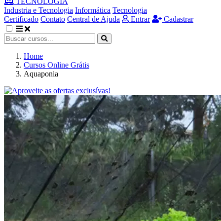
TECNOLOGIA
Industria e Tecnologia
Informática
Tecnologia
Certificado
Contato
Central de Ajuda
Entrar
Cadastrar
Home
Cursos Online Grátis
Aquaponia