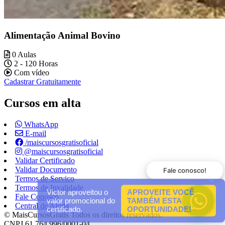
Alimentação Animal Bovino
0 Aulas
2 - 120 Horas
Com vídeo
Cadastrar Gratuitamente
Cursos em alta
WhatsApp
E-mail
/maiscursosgratisoficial
@maiscursosgratisoficial
Validar Certificado
Validar Documento
Fale conosco!
Termos de Serviço
Termos de Invalidade
Victor aproveitou o
APROVEITE VOCÊ
Fale Conosco
valor promocional do
TAMBÉM ESTA
Central de Ajuda
certificado.
OPORTUNIDADE!
© MaisCursosGratis Todos os direitos reservados.
CNPJ 61.764.996/0001-04