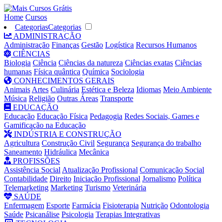
Home
Cursos
Categorias
Categorias
ADMINISTRAÇÃO
Administração
Finanças
Gestão
Logística
Recursos Humanos
CIÊNCIAS
Biologia
Ciência
Ciências da natureza
Ciências exatas
Ciências
humanas
Física quântica
Química
Sociologia
CONHECIMENTOS GERAIS
Animais
Artes
Culinária
Estética e Beleza
Idiomas
Meio Ambiente
Música
Religião
Outras Áreas
Transporte
EDUCAÇÃO
Educação
Educação Física
Pedagogia
Redes Sociais, Games e
Gamificação na Educação
INDÚSTRIA E CONSTRUÇÃO
Agricultura
Construção Civil
Segurança
Segurança do trabalho
Saneamento
Hidráulica
Mecânica
PROFISSÕES
Assistência Social
Atualização Profissional
Comunicação Social
Contabilidade
Direito
Iniciação Profissional
Jornalismo
Política
Telemarketing
Marketing
Turismo
Veterinária
SAÚDE
Enfermagem
Esporte
Farmácia
Fisioterapia
Nutrição
Odontologia
Saúde
Psicanálise
Psicologia
Terapias Integrativas