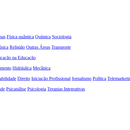
nas
Física quântica
Química
Sociologia
sica
Religião
Outras Áreas
Transporte
icação na Educação
amento
Hidráulica
Mecânica
abilidade
Direito
Iniciação Profissional
Jornalismo
Política
Telemarketi
úde
Psicanálise
Psicologia
Terapias Integrativas