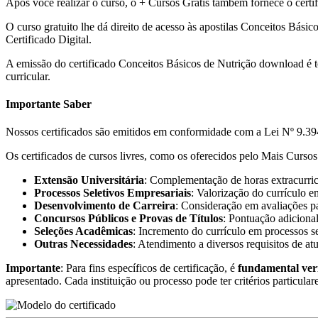
Após você realizar o curso, o + Cursos Grátis também fornece o certif
O curso gratuito lhe dá direito de acesso às apostilas Conceitos Básic
Certificado Digital.
A emissão do certificado Conceitos Básicos de Nutrição download é 
curricular.
Importante Saber
Nossos certificados são emitidos em conformidade com a Lei Nº 9.394
Os certificados de cursos livres, como os oferecidos pelo Mais Cursos 
Extensão Universitária
: Complementação de horas extracurricu
Processos Seletivos Empresariais
: Valorização do currículo e
Desenvolvimento de Carreira
: Consideração em avaliações pa
Concursos Públicos e Provas de Títulos
: Pontuação adicional
Seleções Acadêmicas
: Incremento do currículo em processos s
Outras Necessidades
: Atendimento a diversos requisitos de at
Importante
: Para fins específicos de certificação, é
fundamental ver
apresentado. Cada instituição ou processo pode ter critérios particular