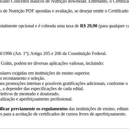
icado Conceitos Básicos de Nutrição download. Entretanto, o Certificad
os de Nutrição PDF apostilas e avaliação, se desejar emitir o Certificad
totalmente opcional e é cobrada uma taxa de
R$ 29,90
(para qualquer ca
/1996 (Art. 1º); Artigo 205 e 206 da Constituição Federal.
Grátis, podem ter diversas aplicações valiosas, incluindo:
lares exigidas em instituições de ensino superior.
m recrutamento e seleção.
ra promoções internas e possíveis gratificações adicionais, conforme o 
, a depender das especificações de cada edital.
eletivos de mestrado e doutorado.
ualização e aperfeiçoamento profissional.
ificar previamente os regulamentos
das instituições de ensino, editai
es para a aceitação de certificados de cursos livres de aperfeiçoamento.