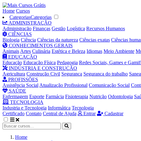
Home
Cursos
Categorias
Categorias
ADMINISTRAÇÃO
Administração
Finanças
Gestão
Logística
Recursos Humanos
CIÊNCIAS
Biologia
Ciência
Ciências da natureza
Ciências exatas
Ciências huma
CONHECIMENTOS GERAIS
Animais
Artes
Culinária
Estética e Beleza
Idiomas
Meio Ambiente
Mú
EDUCAÇÃO
Educação
Educação Física
Pedagogia
Redes Sociais, Games e Gamif
INDÚSTRIA E CONSTRUÇÃO
Agricultura
Construção Civil
Segurança
Segurança do trabalho
Sane
PROFISSÕES
Assistência Social
Atualização Profissional
Comunicação Social
Cont
SAÚDE
Enfermagem
Esporte
Farmácia
Fisioterapia
Nutrição
Odontologia
Sa
TECNOLOGIA
Industria e Tecnologia
Informática
Tecnologia
Certificado
Contato
Central de Ajuda
Entrar
Cadastrar
Home