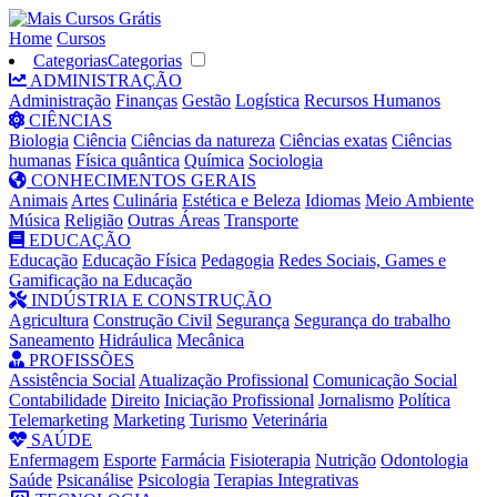
Home
Cursos
Categorias
Categorias
ADMINISTRAÇÃO
Administração
Finanças
Gestão
Logística
Recursos Humanos
CIÊNCIAS
Biologia
Ciência
Ciências da natureza
Ciências exatas
Ciências
humanas
Física quântica
Química
Sociologia
CONHECIMENTOS GERAIS
Animais
Artes
Culinária
Estética e Beleza
Idiomas
Meio Ambiente
Música
Religião
Outras Áreas
Transporte
EDUCAÇÃO
Educação
Educação Física
Pedagogia
Redes Sociais, Games e
Gamificação na Educação
INDÚSTRIA E CONSTRUÇÃO
Agricultura
Construção Civil
Segurança
Segurança do trabalho
Saneamento
Hidráulica
Mecânica
PROFISSÕES
Assistência Social
Atualização Profissional
Comunicação Social
Contabilidade
Direito
Iniciação Profissional
Jornalismo
Política
Telemarketing
Marketing
Turismo
Veterinária
SAÚDE
Enfermagem
Esporte
Farmácia
Fisioterapia
Nutrição
Odontologia
Saúde
Psicanálise
Psicologia
Terapias Integrativas