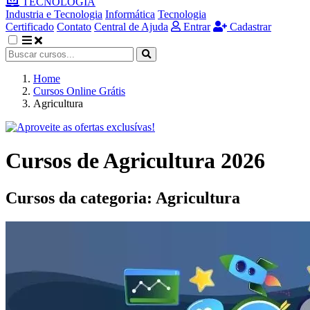
TECNOLOGIA
Industria e Tecnologia
Informática
Tecnologia
Certificado
Contato
Central de Ajuda
Entrar
Cadastrar
Home
Cursos Online Grátis
Agricultura
Cursos de Agricultura 2026
Cursos da categoria:
Agricultura