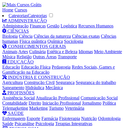
Home
Cursos
Categorias
Categorias
ADMINISTRAÇÃO
Administração
Finanças
Gestão
Logística
Recursos Humanos
CIÊNCIAS
Biologia
Ciência
Ciências da natureza
Ciências exatas
Ciências
humanas
Física quântica
Química
Sociologia
CONHECIMENTOS GERAIS
Animais
Artes
Culinária
Estética e Beleza
Idiomas
Meio Ambiente
Música
Religião
Outras Áreas
Transporte
EDUCAÇÃO
Educação
Educação Física
Pedagogia
Redes Sociais, Games e
Gamificação na Educação
INDÚSTRIA E CONSTRUÇÃO
Agricultura
Construção Civil
Segurança
Segurança do trabalho
Saneamento
Hidráulica
Mecânica
PROFISSÕES
Assistência Social
Atualização Profissional
Comunicação Social
Contabilidade
Direito
Iniciação Profissional
Jornalismo
Política
Telemarketing
Marketing
Turismo
Veterinária
SAÚDE
Enfermagem
Esporte
Farmácia
Fisioterapia
Nutrição
Odontologia
Saúde
Psicanálise
Psicologia
Terapias Integrativas