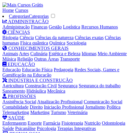
Home
Cursos
Categorias
Categorias
ADMINISTRAÇÃO
Administração
Finanças
Gestão
Logística
Recursos Humanos
CIÊNCIAS
Biologia
Ciência
Ciências da natureza
Ciências exatas
Ciências
humanas
Física quântica
Química
Sociologia
CONHECIMENTOS GERAIS
Animais
Artes
Culinária
Estética e Beleza
Idiomas
Meio Ambiente
Música
Religião
Outras Áreas
Transporte
EDUCAÇÃO
Educação
Educação Física
Pedagogia
Redes Sociais, Games e
Gamificação na Educação
INDÚSTRIA E CONSTRUÇÃO
Agricultura
Construção Civil
Segurança
Segurança do trabalho
Saneamento
Hidráulica
Mecânica
PROFISSÕES
Assistência Social
Atualização Profissional
Comunicação Social
Contabilidade
Direito
Iniciação Profissional
Jornalismo
Política
Telemarketing
Marketing
Turismo
Veterinária
SAÚDE
Enfermagem
Esporte
Farmácia
Fisioterapia
Nutrição
Odontologia
Saúde
Psicanálise
Psicologia
Terapias Integrativas