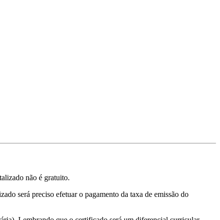
alizado não é gratuito.
alizado será preciso efetuar o pagamento da taxa de emissão do
ária). Lembrando que o certificado será um diferencial curricular.