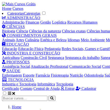
Home
Cursos
Categorias
Categorias
ADMINISTRAÇÃO
Administração
Finanças
Gestão
Logística
Recursos Humanos
CIÊNCIAS
Biologia
Ciência
Ciências da natureza
Ciências exatas
Ciências huma
CONHECIMENTOS GERAIS
Animais
Artes
Culinária
Estética e Beleza
Idiomas
Meio Ambiente
Mú
EDUCAÇÃO
Educação
Educação Física
Pedagogia
Redes Sociais, Games e Gamif
INDÚSTRIA E CONSTRUÇÃO
Agricultura
Construção Civil
Segurança
Segurança do trabalho
Sane
PROFISSÕES
Assistência Social
Atualização Profissional
Comunicação Social
Cont
SAÚDE
Enfermagem
Esporte
Farmácia
Fisioterapia
Nutrição
Odontologia
Sa
TECNOLOGIA
Industria e Tecnologia
Informática
Tecnologia
Certificado
Contato
Central de Ajuda
Entrar
Cadastrar
Home