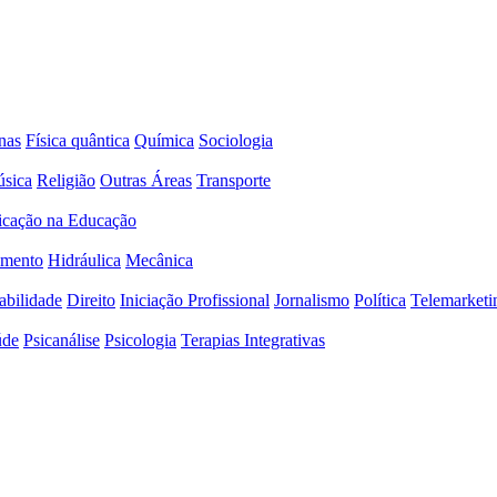
nas
Física quântica
Química
Sociologia
sica
Religião
Outras Áreas
Transporte
icação na Educação
amento
Hidráulica
Mecânica
abilidade
Direito
Iniciação Profissional
Jornalismo
Política
Telemarketi
úde
Psicanálise
Psicologia
Terapias Integrativas