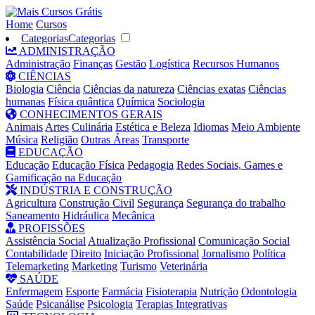
Home
Cursos
Categorias
Categorias
ADMINISTRAÇÃO
Administração
Finanças
Gestão
Logística
Recursos Humanos
CIÊNCIAS
Biologia
Ciência
Ciências da natureza
Ciências exatas
Ciências
humanas
Física quântica
Química
Sociologia
CONHECIMENTOS GERAIS
Animais
Artes
Culinária
Estética e Beleza
Idiomas
Meio Ambiente
Música
Religião
Outras Áreas
Transporte
EDUCAÇÃO
Educação
Educação Física
Pedagogia
Redes Sociais, Games e
Gamificação na Educação
INDÚSTRIA E CONSTRUÇÃO
Agricultura
Construção Civil
Segurança
Segurança do trabalho
Saneamento
Hidráulica
Mecânica
PROFISSÕES
Assistência Social
Atualização Profissional
Comunicação Social
Contabilidade
Direito
Iniciação Profissional
Jornalismo
Política
Telemarketing
Marketing
Turismo
Veterinária
SAÚDE
Enfermagem
Esporte
Farmácia
Fisioterapia
Nutrição
Odontologia
Saúde
Psicanálise
Psicologia
Terapias Integrativas