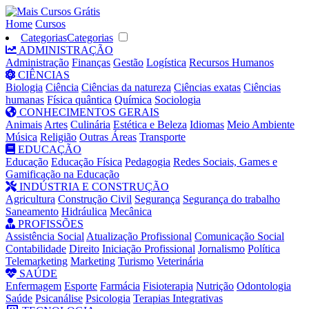
Home
Cursos
Categorias
Categorias
ADMINISTRAÇÃO
Administração
Finanças
Gestão
Logística
Recursos Humanos
CIÊNCIAS
Biologia
Ciência
Ciências da natureza
Ciências exatas
Ciências
humanas
Física quântica
Química
Sociologia
CONHECIMENTOS GERAIS
Animais
Artes
Culinária
Estética e Beleza
Idiomas
Meio Ambiente
Música
Religião
Outras Áreas
Transporte
EDUCAÇÃO
Educação
Educação Física
Pedagogia
Redes Sociais, Games e
Gamificação na Educação
INDÚSTRIA E CONSTRUÇÃO
Agricultura
Construção Civil
Segurança
Segurança do trabalho
Saneamento
Hidráulica
Mecânica
PROFISSÕES
Assistência Social
Atualização Profissional
Comunicação Social
Contabilidade
Direito
Iniciação Profissional
Jornalismo
Política
Telemarketing
Marketing
Turismo
Veterinária
SAÚDE
Enfermagem
Esporte
Farmácia
Fisioterapia
Nutrição
Odontologia
Saúde
Psicanálise
Psicologia
Terapias Integrativas