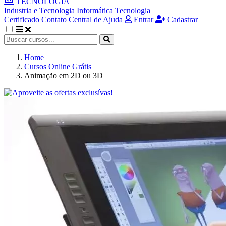
TECNOLOGIA
Industria e Tecnologia
Informática
Tecnologia
Certificado
Contato
Central de Ajuda
Entrar
Cadastrar
Home
Cursos Online Grátis
Animação em 2D ou 3D