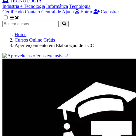
TECNOLOGIA
Industria e Tecnologia
Informática
Tecnologia
Certificado
Contato
Central de Ajuda
Entrar
Cadastrar
Home
Cursos Online Grátis
Aperfeiçoamento em Elaboração de TCC