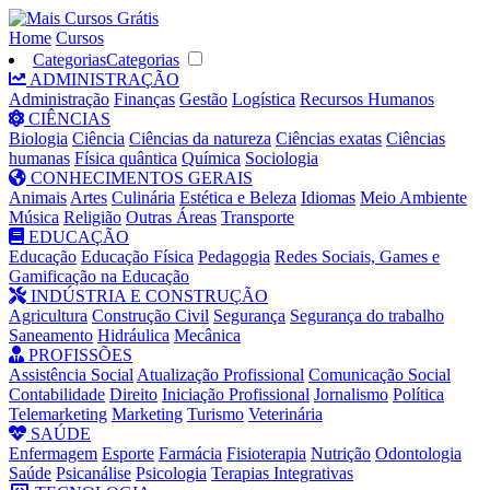
Home
Cursos
Categorias
Categorias
ADMINISTRAÇÃO
Administração
Finanças
Gestão
Logística
Recursos Humanos
CIÊNCIAS
Biologia
Ciência
Ciências da natureza
Ciências exatas
Ciências
humanas
Física quântica
Química
Sociologia
CONHECIMENTOS GERAIS
Animais
Artes
Culinária
Estética e Beleza
Idiomas
Meio Ambiente
Música
Religião
Outras Áreas
Transporte
EDUCAÇÃO
Educação
Educação Física
Pedagogia
Redes Sociais, Games e
Gamificação na Educação
INDÚSTRIA E CONSTRUÇÃO
Agricultura
Construção Civil
Segurança
Segurança do trabalho
Saneamento
Hidráulica
Mecânica
PROFISSÕES
Assistência Social
Atualização Profissional
Comunicação Social
Contabilidade
Direito
Iniciação Profissional
Jornalismo
Política
Telemarketing
Marketing
Turismo
Veterinária
SAÚDE
Enfermagem
Esporte
Farmácia
Fisioterapia
Nutrição
Odontologia
Saúde
Psicanálise
Psicologia
Terapias Integrativas