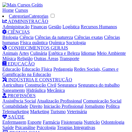
Home
Cursos
Categorias
Categorias
ADMINISTRAÇÃO
Administração
Finanças
Gestão
Logística
Recursos Humanos
CIÊNCIAS
Biologia
Ciência
Ciências da natureza
Ciências exatas
Ciências
humanas
Física quântica
Química
Sociologia
CONHECIMENTOS GERAIS
Animais
Artes
Culinária
Estética e Beleza
Idiomas
Meio Ambiente
Música
Religião
Outras Áreas
Transporte
EDUCAÇÃO
Educação
Educação Física
Pedagogia
Redes Sociais, Games e
Gamificação na Educação
INDÚSTRIA E CONSTRUÇÃO
Agricultura
Construção Civil
Segurança
Segurança do trabalho
Saneamento
Hidráulica
Mecânica
PROFISSÕES
Assistência Social
Atualização Profissional
Comunicação Social
Contabilidade
Direito
Iniciação Profissional
Jornalismo
Política
Telemarketing
Marketing
Turismo
Veterinária
SAÚDE
Enfermagem
Esporte
Farmácia
Fisioterapia
Nutrição
Odontologia
Saúde
Psicanálise
Psicologia
Terapias Integrativas