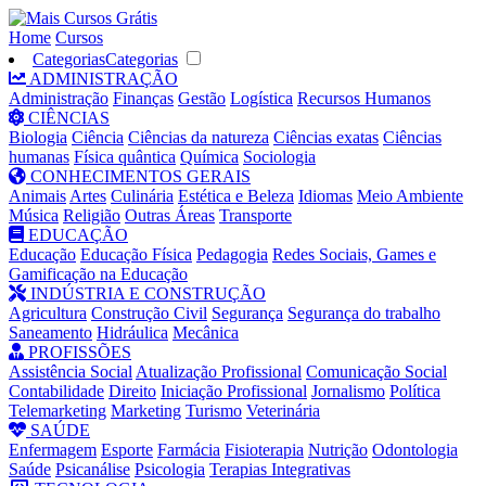
Home
Cursos
Categorias
Categorias
ADMINISTRAÇÃO
Administração
Finanças
Gestão
Logística
Recursos Humanos
CIÊNCIAS
Biologia
Ciência
Ciências da natureza
Ciências exatas
Ciências
humanas
Física quântica
Química
Sociologia
CONHECIMENTOS GERAIS
Animais
Artes
Culinária
Estética e Beleza
Idiomas
Meio Ambiente
Música
Religião
Outras Áreas
Transporte
EDUCAÇÃO
Educação
Educação Física
Pedagogia
Redes Sociais, Games e
Gamificação na Educação
INDÚSTRIA E CONSTRUÇÃO
Agricultura
Construção Civil
Segurança
Segurança do trabalho
Saneamento
Hidráulica
Mecânica
PROFISSÕES
Assistência Social
Atualização Profissional
Comunicação Social
Contabilidade
Direito
Iniciação Profissional
Jornalismo
Política
Telemarketing
Marketing
Turismo
Veterinária
SAÚDE
Enfermagem
Esporte
Farmácia
Fisioterapia
Nutrição
Odontologia
Saúde
Psicanálise
Psicologia
Terapias Integrativas