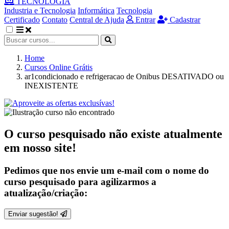
TECNOLOGIA
Industria e Tecnologia
Informática
Tecnologia
Certificado
Contato
Central de Ajuda
Entrar
Cadastrar
Home
Cursos Online Grátis
ar1condicionado e refrigeracao de Onibus DESATIVADO ou
INEXISTENTE
O curso pesquisado não existe atualmente
em nosso site!
Pedimos que nos envie um e-mail com o nome do
curso pesquisado para agilizarmos a
atualização/criação:
Enviar sugestão!