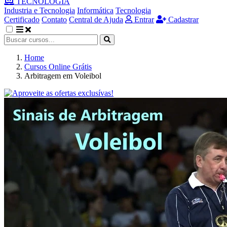
TECNOLOGIA
Industria e Tecnologia
Informática
Tecnologia
Certificado
Contato
Central de Ajuda
Entrar
Cadastrar
Home
Cursos Online Grátis
Arbitragem em Voleibol