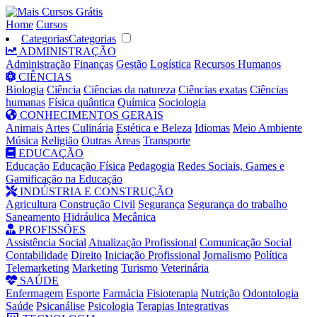
Home
Cursos
Categorias
Categorias
ADMINISTRAÇÃO
Administração
Finanças
Gestão
Logística
Recursos Humanos
CIÊNCIAS
Biologia
Ciência
Ciências da natureza
Ciências exatas
Ciências
humanas
Física quântica
Química
Sociologia
CONHECIMENTOS GERAIS
Animais
Artes
Culinária
Estética e Beleza
Idiomas
Meio Ambiente
Música
Religião
Outras Áreas
Transporte
EDUCAÇÃO
Educação
Educação Física
Pedagogia
Redes Sociais, Games e
Gamificação na Educação
INDÚSTRIA E CONSTRUÇÃO
Agricultura
Construção Civil
Segurança
Segurança do trabalho
Saneamento
Hidráulica
Mecânica
PROFISSÕES
Assistência Social
Atualização Profissional
Comunicação Social
Contabilidade
Direito
Iniciação Profissional
Jornalismo
Política
Telemarketing
Marketing
Turismo
Veterinária
SAÚDE
Enfermagem
Esporte
Farmácia
Fisioterapia
Nutrição
Odontologia
Saúde
Psicanálise
Psicologia
Terapias Integrativas