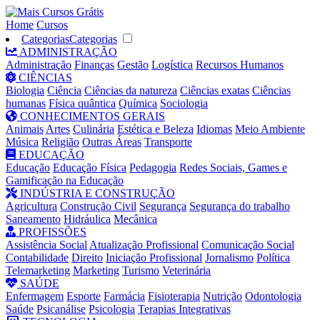
Home
Cursos
Categorias
Categorias
ADMINISTRAÇÃO
Administração
Finanças
Gestão
Logística
Recursos Humanos
CIÊNCIAS
Biologia
Ciência
Ciências da natureza
Ciências exatas
Ciências
humanas
Física quântica
Química
Sociologia
CONHECIMENTOS GERAIS
Animais
Artes
Culinária
Estética e Beleza
Idiomas
Meio Ambiente
Música
Religião
Outras Áreas
Transporte
EDUCAÇÃO
Educação
Educação Física
Pedagogia
Redes Sociais, Games e
Gamificação na Educação
INDÚSTRIA E CONSTRUÇÃO
Agricultura
Construção Civil
Segurança
Segurança do trabalho
Saneamento
Hidráulica
Mecânica
PROFISSÕES
Assistência Social
Atualização Profissional
Comunicação Social
Contabilidade
Direito
Iniciação Profissional
Jornalismo
Política
Telemarketing
Marketing
Turismo
Veterinária
SAÚDE
Enfermagem
Esporte
Farmácia
Fisioterapia
Nutrição
Odontologia
Saúde
Psicanálise
Psicologia
Terapias Integrativas