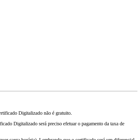
tificado Digitalizado não é gratuito.
tificado Digitalizado será preciso efetuar o pagamento da taxa de
quer carga horária). Lembrando que o certificado será um diferencial