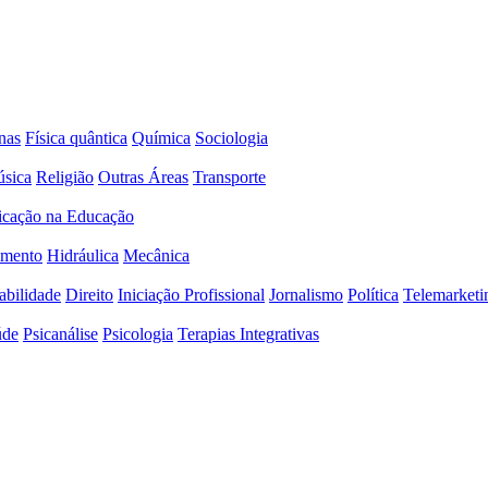
nas
Física quântica
Química
Sociologia
sica
Religião
Outras Áreas
Transporte
icação na Educação
amento
Hidráulica
Mecânica
abilidade
Direito
Iniciação Profissional
Jornalismo
Política
Telemarketi
úde
Psicanálise
Psicologia
Terapias Integrativas