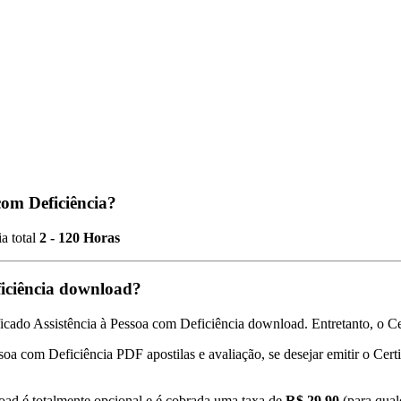
com Deficiência?
a total
2 - 120 Horas
ficiência download?
icado Assistência à Pessoa com Deficiência download. Entretanto, o Cer
essoa com Deficiência PDF apostilas e avaliação, se desejar emitir o Cer
oad é totalmente opcional e é cobrada uma taxa de
R$ 29,90
(para qual