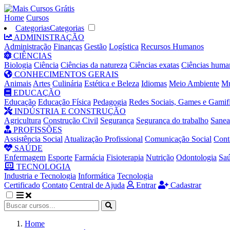
Home
Cursos
Categorias
Categorias
ADMINISTRAÇÃO
Administração
Finanças
Gestão
Logística
Recursos Humanos
CIÊNCIAS
Biologia
Ciência
Ciências da natureza
Ciências exatas
Ciências huma
CONHECIMENTOS GERAIS
Animais
Artes
Culinária
Estética e Beleza
Idiomas
Meio Ambiente
Mú
EDUCAÇÃO
Educação
Educação Física
Pedagogia
Redes Sociais, Games e Gamif
INDÚSTRIA E CONSTRUÇÃO
Agricultura
Construção Civil
Segurança
Segurança do trabalho
Sane
PROFISSÕES
Assistência Social
Atualização Profissional
Comunicação Social
Cont
SAÚDE
Enfermagem
Esporte
Farmácia
Fisioterapia
Nutrição
Odontologia
Sa
TECNOLOGIA
Industria e Tecnologia
Informática
Tecnologia
Certificado
Contato
Central de Ajuda
Entrar
Cadastrar
Home