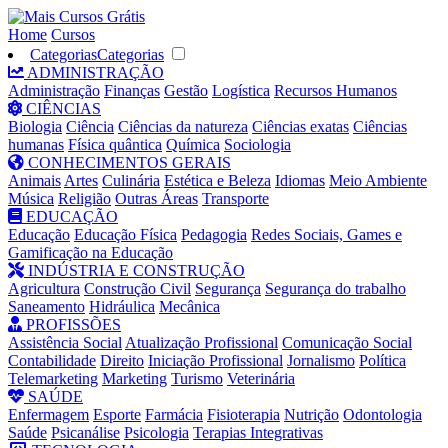
Home
Cursos
Categorias
Categorias
ADMINISTRAÇÃO
Administração
Finanças
Gestão
Logística
Recursos Humanos
CIÊNCIAS
Biologia
Ciência
Ciências da natureza
Ciências exatas
Ciências
humanas
Física quântica
Química
Sociologia
CONHECIMENTOS GERAIS
Animais
Artes
Culinária
Estética e Beleza
Idiomas
Meio Ambiente
Música
Religião
Outras Áreas
Transporte
EDUCAÇÃO
Educação
Educação Física
Pedagogia
Redes Sociais, Games e
Gamificação na Educação
INDÚSTRIA E CONSTRUÇÃO
Agricultura
Construção Civil
Segurança
Segurança do trabalho
Saneamento
Hidráulica
Mecânica
PROFISSÕES
Assistência Social
Atualização Profissional
Comunicação Social
Contabilidade
Direito
Iniciação Profissional
Jornalismo
Política
Telemarketing
Marketing
Turismo
Veterinária
SAÚDE
Enfermagem
Esporte
Farmácia
Fisioterapia
Nutrição
Odontologia
Saúde
Psicanálise
Psicologia
Terapias Integrativas