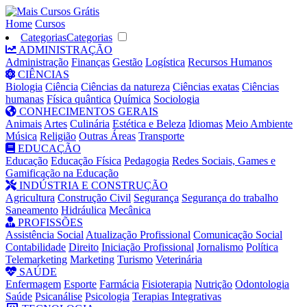
Home
Cursos
Categorias
Categorias
ADMINISTRAÇÃO
Administração
Finanças
Gestão
Logística
Recursos Humanos
CIÊNCIAS
Biologia
Ciência
Ciências da natureza
Ciências exatas
Ciências
humanas
Física quântica
Química
Sociologia
CONHECIMENTOS GERAIS
Animais
Artes
Culinária
Estética e Beleza
Idiomas
Meio Ambiente
Música
Religião
Outras Áreas
Transporte
EDUCAÇÃO
Educação
Educação Física
Pedagogia
Redes Sociais, Games e
Gamificação na Educação
INDÚSTRIA E CONSTRUÇÃO
Agricultura
Construção Civil
Segurança
Segurança do trabalho
Saneamento
Hidráulica
Mecânica
PROFISSÕES
Assistência Social
Atualização Profissional
Comunicação Social
Contabilidade
Direito
Iniciação Profissional
Jornalismo
Política
Telemarketing
Marketing
Turismo
Veterinária
SAÚDE
Enfermagem
Esporte
Farmácia
Fisioterapia
Nutrição
Odontologia
Saúde
Psicanálise
Psicologia
Terapias Integrativas