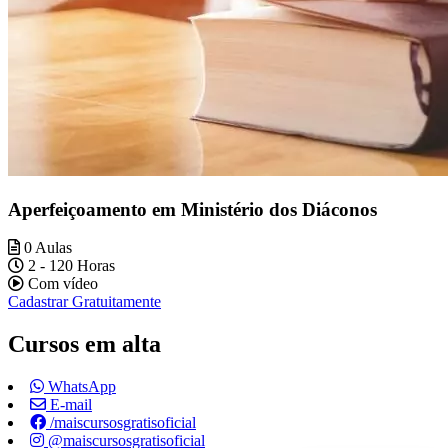
Aperfeiçoamento em Ministério dos Diáconos
0 Aulas
2 - 120 Horas
Com vídeo
Cadastrar Gratuitamente
Cursos em alta
WhatsApp
E-mail
/maiscursosgratisoficial
@maiscursosgratisoficial