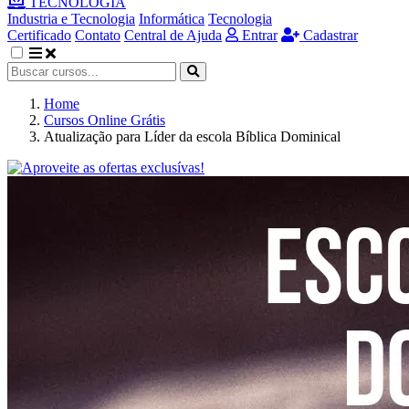
TECNOLOGIA
Industria e Tecnologia
Informática
Tecnologia
Certificado
Contato
Central de Ajuda
Entrar
Cadastrar
Home
Cursos Online Grátis
Atualização para Líder da escola Bíblica Dominical