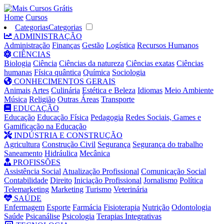
Home
Cursos
Categorias
Categorias
ADMINISTRAÇÃO
Administração
Finanças
Gestão
Logística
Recursos Humanos
CIÊNCIAS
Biologia
Ciência
Ciências da natureza
Ciências exatas
Ciências
humanas
Física quântica
Química
Sociologia
CONHECIMENTOS GERAIS
Animais
Artes
Culinária
Estética e Beleza
Idiomas
Meio Ambiente
Música
Religião
Outras Áreas
Transporte
EDUCAÇÃO
Educação
Educação Física
Pedagogia
Redes Sociais, Games e
Gamificação na Educação
INDÚSTRIA E CONSTRUÇÃO
Agricultura
Construção Civil
Segurança
Segurança do trabalho
Saneamento
Hidráulica
Mecânica
PROFISSÕES
Assistência Social
Atualização Profissional
Comunicação Social
Contabilidade
Direito
Iniciação Profissional
Jornalismo
Política
Telemarketing
Marketing
Turismo
Veterinária
SAÚDE
Enfermagem
Esporte
Farmácia
Fisioterapia
Nutrição
Odontologia
Saúde
Psicanálise
Psicologia
Terapias Integrativas