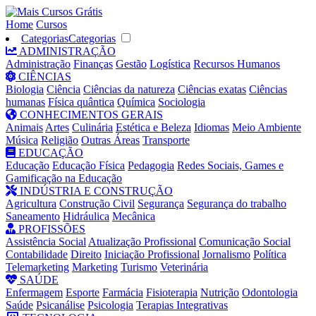
Home
Cursos
Categorias
Categorias
ADMINISTRAÇÃO
Administração
Finanças
Gestão
Logística
Recursos Humanos
CIÊNCIAS
Biologia
Ciência
Ciências da natureza
Ciências exatas
Ciências
humanas
Física quântica
Química
Sociologia
CONHECIMENTOS GERAIS
Animais
Artes
Culinária
Estética e Beleza
Idiomas
Meio Ambiente
Música
Religião
Outras Áreas
Transporte
EDUCAÇÃO
Educação
Educação Física
Pedagogia
Redes Sociais, Games e
Gamificação na Educação
INDÚSTRIA E CONSTRUÇÃO
Agricultura
Construção Civil
Segurança
Segurança do trabalho
Saneamento
Hidráulica
Mecânica
PROFISSÕES
Assistência Social
Atualização Profissional
Comunicação Social
Contabilidade
Direito
Iniciação Profissional
Jornalismo
Política
Telemarketing
Marketing
Turismo
Veterinária
SAÚDE
Enfermagem
Esporte
Farmácia
Fisioterapia
Nutrição
Odontologia
Saúde
Psicanálise
Psicologia
Terapias Integrativas