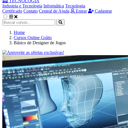
TECNOLOGIA
Industria e Tecnologia
Informática
Tecnologia
Certificado
Contato
Central de Ajuda
Entrar
Cadastrar
Home
Cursos Online Grátis
Básico de Designer de Jogos