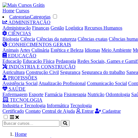
Home
Cursos
Categorias
Categorias
ADMINISTRAÇÃO
Administração
Finanças
Gestão
Logística
Recursos Humanos
CIÊNCIAS
Biologia
Ciência
Ciências da natureza
Ciências exatas
Ciências huma
CONHECIMENTOS GERAIS
Animais
Artes
Culinária
Estética e Beleza
Idiomas
Meio Ambiente
Mú
EDUCAÇÃO
Educação
Educação Física
Pedagogia
Redes Sociais, Games e Gamif
INDÚSTRIA E CONSTRUÇÃO
Agricultura
Construção Civil
Segurança
Segurança do trabalho
Sane
PROFISSÕES
Assistência Social
Atualização Profissional
Comunicação Social
Cont
SAÚDE
Enfermagem
Esporte
Farmácia
Fisioterapia
Nutrição
Odontologia
Sa
TECNOLOGIA
Industria e Tecnologia
Informática
Tecnologia
Certificado
Contato
Central de Ajuda
Entrar
Cadastrar
Home