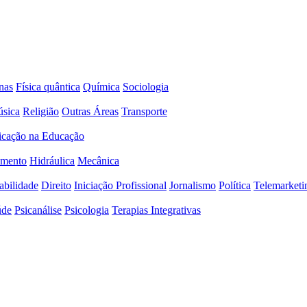
nas
Física quântica
Química
Sociologia
sica
Religião
Outras Áreas
Transporte
icação na Educação
amento
Hidráulica
Mecânica
abilidade
Direito
Iniciação Profissional
Jornalismo
Política
Telemarketi
úde
Psicanálise
Psicologia
Terapias Integrativas