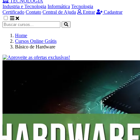
TECNOLOGIA
Industria e Tecnologia
Informática
Tecnologia
Certificado
Contato
Central de Ajuda
Entrar
Cadastrar
Home
Cursos Online Grátis
Básico de Hardware