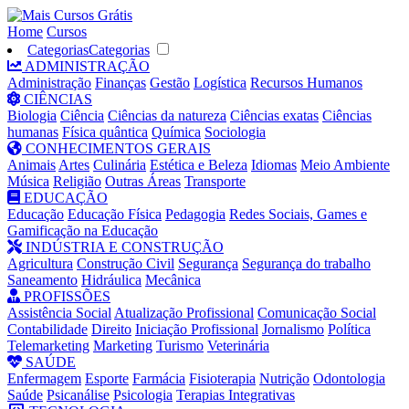
Home
Cursos
Categorias
Categorias
ADMINISTRAÇÃO
Administração
Finanças
Gestão
Logística
Recursos Humanos
CIÊNCIAS
Biologia
Ciência
Ciências da natureza
Ciências exatas
Ciências
humanas
Física quântica
Química
Sociologia
CONHECIMENTOS GERAIS
Animais
Artes
Culinária
Estética e Beleza
Idiomas
Meio Ambiente
Música
Religião
Outras Áreas
Transporte
EDUCAÇÃO
Educação
Educação Física
Pedagogia
Redes Sociais, Games e
Gamificação na Educação
INDÚSTRIA E CONSTRUÇÃO
Agricultura
Construção Civil
Segurança
Segurança do trabalho
Saneamento
Hidráulica
Mecânica
PROFISSÕES
Assistência Social
Atualização Profissional
Comunicação Social
Contabilidade
Direito
Iniciação Profissional
Jornalismo
Política
Telemarketing
Marketing
Turismo
Veterinária
SAÚDE
Enfermagem
Esporte
Farmácia
Fisioterapia
Nutrição
Odontologia
Saúde
Psicanálise
Psicologia
Terapias Integrativas