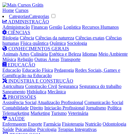
Home
Cursos
Categorias
Categorias
ADMINISTRAÇÃO
Administração
Finanças
Gestão
Logística
Recursos Humanos
CIÊNCIAS
Biologia
Ciência
Ciências da natureza
Ciências exatas
Ciências
humanas
Física quântica
Química
Sociologia
CONHECIMENTOS GERAIS
Animais
Artes
Culinária
Estética e Beleza
Idiomas
Meio Ambiente
Música
Religião
Outras Áreas
Transporte
EDUCAÇÃO
Educação
Educação Física
Pedagogia
Redes Sociais, Games e
Gamificação na Educação
INDÚSTRIA E CONSTRUÇÃO
Agricultura
Construção Civil
Segurança
Segurança do trabalho
Saneamento
Hidráulica
Mecânica
PROFISSÕES
Assistência Social
Atualização Profissional
Comunicação Social
Contabilidade
Direito
Iniciação Profissional
Jornalismo
Política
Telemarketing
Marketing
Turismo
Veterinária
SAÚDE
Enfermagem
Esporte
Farmácia
Fisioterapia
Nutrição
Odontologia
Saúde
Psicanálise
Psicologia
Terapias Integrativas