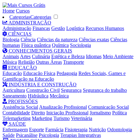
Home
Cursos
Categorias
Categorias
ADMINISTRAÇÃO
Administração
Finanças
Gestão
Logística
Recursos Humanos
CIÊNCIAS
Biologia
Ciência
Ciências da natureza
Ciências exatas
Ciências
humanas
Física quântica
Química
Sociologia
CONHECIMENTOS GERAIS
Animais
Artes
Culinária
Estética e Beleza
Idiomas
Meio Ambiente
Música
Religião
Outras Áreas
Transporte
EDUCAÇÃO
Educação
Educação Física
Pedagogia
Redes Sociais, Games e
Gamificação na Educação
INDÚSTRIA E CONSTRUÇÃO
Agricultura
Construção Civil
Segurança
Segurança do trabalho
Saneamento
Hidráulica
Mecânica
PROFISSÕES
Assistência Social
Atualização Profissional
Comunicação Social
Contabilidade
Direito
Iniciação Profissional
Jornalismo
Política
Telemarketing
Marketing
Turismo
Veterinária
SAÚDE
Enfermagem
Esporte
Farmácia
Fisioterapia
Nutrição
Odontologia
Saúde
Psicanálise
Psicologia
Terapias Integrativas