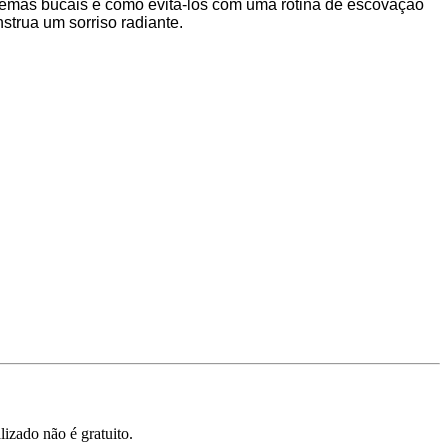
blemas bucais e como evitá-los com uma rotina de escovação
trua um sorriso radiante.
izado não é gratuito.