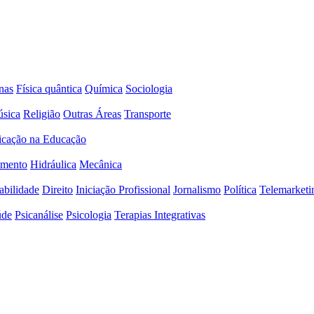
nas
Física quântica
Química
Sociologia
sica
Religião
Outras Áreas
Transporte
icação na Educação
amento
Hidráulica
Mecânica
abilidade
Direito
Iniciação Profissional
Jornalismo
Política
Telemarketi
úde
Psicanálise
Psicologia
Terapias Integrativas