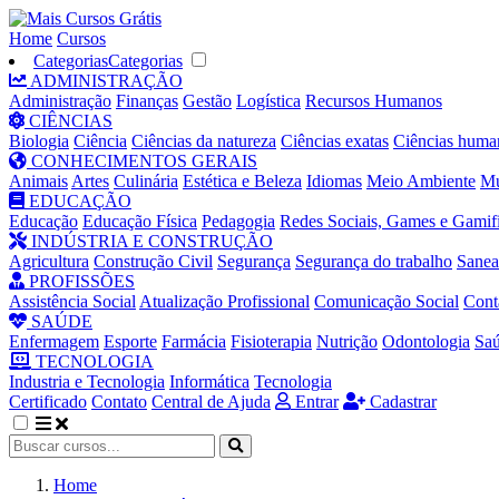
Home
Cursos
Categorias
Categorias
ADMINISTRAÇÃO
Administração
Finanças
Gestão
Logística
Recursos Humanos
CIÊNCIAS
Biologia
Ciência
Ciências da natureza
Ciências exatas
Ciências huma
CONHECIMENTOS GERAIS
Animais
Artes
Culinária
Estética e Beleza
Idiomas
Meio Ambiente
Mú
EDUCAÇÃO
Educação
Educação Física
Pedagogia
Redes Sociais, Games e Gamif
INDÚSTRIA E CONSTRUÇÃO
Agricultura
Construção Civil
Segurança
Segurança do trabalho
Sane
PROFISSÕES
Assistência Social
Atualização Profissional
Comunicação Social
Cont
SAÚDE
Enfermagem
Esporte
Farmácia
Fisioterapia
Nutrição
Odontologia
Sa
TECNOLOGIA
Industria e Tecnologia
Informática
Tecnologia
Certificado
Contato
Central de Ajuda
Entrar
Cadastrar
Home