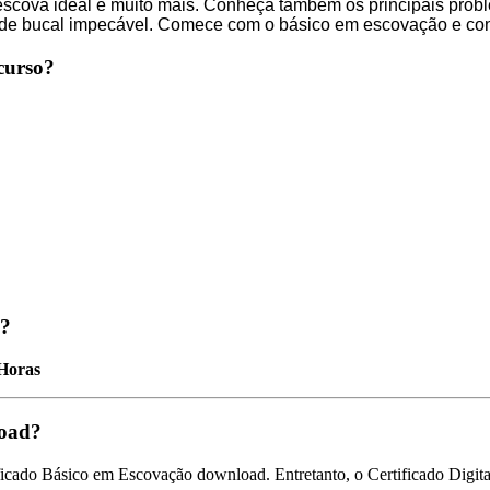
 escova ideal e muito mais. Conheça também os principais pro
úde bucal impecável. Comece com o básico em escovação e cons
curso?
o?
 Horas
load?
ficado Básico em Escovação download. Entretanto, o Certificado Digital