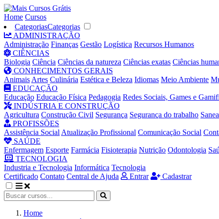
Home
Cursos
Categorias
Categorias
ADMINISTRAÇÃO
Administração
Finanças
Gestão
Logística
Recursos Humanos
CIÊNCIAS
Biologia
Ciência
Ciências da natureza
Ciências exatas
Ciências huma
CONHECIMENTOS GERAIS
Animais
Artes
Culinária
Estética e Beleza
Idiomas
Meio Ambiente
Mú
EDUCAÇÃO
Educação
Educação Física
Pedagogia
Redes Sociais, Games e Gamif
INDÚSTRIA E CONSTRUÇÃO
Agricultura
Construção Civil
Segurança
Segurança do trabalho
Sane
PROFISSÕES
Assistência Social
Atualização Profissional
Comunicação Social
Cont
SAÚDE
Enfermagem
Esporte
Farmácia
Fisioterapia
Nutrição
Odontologia
Sa
TECNOLOGIA
Industria e Tecnologia
Informática
Tecnologia
Certificado
Contato
Central de Ajuda
Entrar
Cadastrar
Home