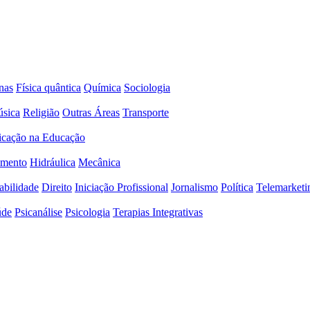
nas
Física quântica
Química
Sociologia
sica
Religião
Outras Áreas
Transporte
icação na Educação
amento
Hidráulica
Mecânica
abilidade
Direito
Iniciação Profissional
Jornalismo
Política
Telemarketi
úde
Psicanálise
Psicologia
Terapias Integrativas