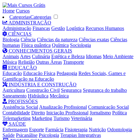
Home
Cursos
Categorias
Categorias
ADMINISTRAÇÃO
Administração
Finanças
Gestão
Logística
Recursos Humanos
CIÊNCIAS
Biologia
Ciência
Ciências da natureza
Ciências exatas
Ciências
humanas
Física quântica
Química
Sociologia
CONHECIMENTOS GERAIS
Animais
Artes
Culinária
Estética e Beleza
Idiomas
Meio Ambiente
Música
Religião
Outras Áreas
Transporte
EDUCAÇÃO
Educação
Educação Física
Pedagogia
Redes Sociais, Games e
Gamificação na Educação
INDÚSTRIA E CONSTRUÇÃO
Agricultura
Construção Civil
Segurança
Segurança do trabalho
Saneamento
Hidráulica
Mecânica
PROFISSÕES
Assistência Social
Atualização Profissional
Comunicação Social
Contabilidade
Direito
Iniciação Profissional
Jornalismo
Política
Telemarketing
Marketing
Turismo
Veterinária
SAÚDE
Enfermagem
Esporte
Farmácia
Fisioterapia
Nutrição
Odontologia
Saúde
Psicanálise
Psicologia
Terapias Integrativas