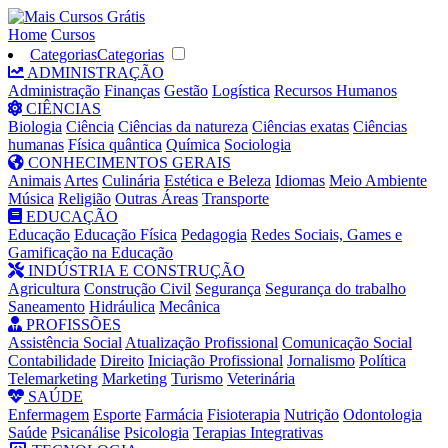
Home
Cursos
Categorias
Categorias
ADMINISTRAÇÃO
Administração
Finanças
Gestão
Logística
Recursos Humanos
CIÊNCIAS
Biologia
Ciência
Ciências da natureza
Ciências exatas
Ciências
humanas
Física quântica
Química
Sociologia
CONHECIMENTOS GERAIS
Animais
Artes
Culinária
Estética e Beleza
Idiomas
Meio Ambiente
Música
Religião
Outras Áreas
Transporte
EDUCAÇÃO
Educação
Educação Física
Pedagogia
Redes Sociais, Games e
Gamificação na Educação
INDÚSTRIA E CONSTRUÇÃO
Agricultura
Construção Civil
Segurança
Segurança do trabalho
Saneamento
Hidráulica
Mecânica
PROFISSÕES
Assistência Social
Atualização Profissional
Comunicação Social
Contabilidade
Direito
Iniciação Profissional
Jornalismo
Política
Telemarketing
Marketing
Turismo
Veterinária
SAÚDE
Enfermagem
Esporte
Farmácia
Fisioterapia
Nutrição
Odontologia
Saúde
Psicanálise
Psicologia
Terapias Integrativas