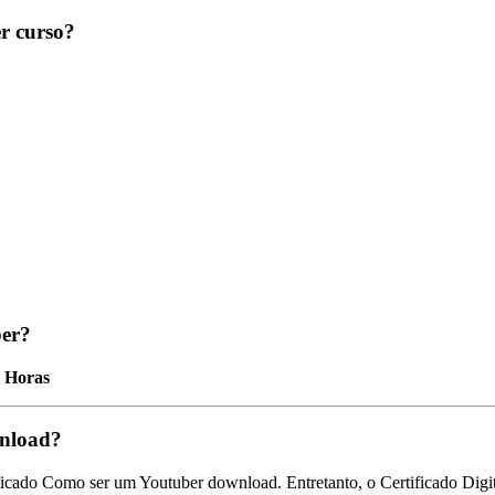
r curso?
ber?
0 Horas
wnload?
ficado Como ser um Youtuber download. Entretanto, o Certificado Digita