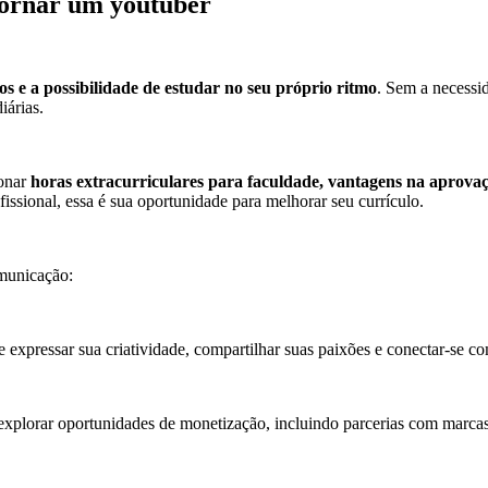
 tornar um youtuber
ios e a possibilidade de estudar no seu próprio ritmo
. Sem a necessi
iárias.
ionar
horas extracurriculares para faculdade, vantagens na aprova
ofissional, essa é sua oportunidade para melhorar seu currículo.
omunicação:
xpressar sua criatividade, compartilhar suas paixões e conectar-se co
xplorar oportunidades de monetização, incluindo parcerias com marcas