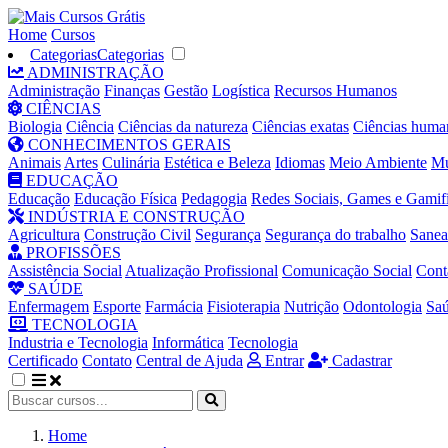
Home
Cursos
Categorias
Categorias
ADMINISTRAÇÃO
Administração
Finanças
Gestão
Logística
Recursos Humanos
CIÊNCIAS
Biologia
Ciência
Ciências da natureza
Ciências exatas
Ciências huma
CONHECIMENTOS GERAIS
Animais
Artes
Culinária
Estética e Beleza
Idiomas
Meio Ambiente
Mú
EDUCAÇÃO
Educação
Educação Física
Pedagogia
Redes Sociais, Games e Gamif
INDÚSTRIA E CONSTRUÇÃO
Agricultura
Construção Civil
Segurança
Segurança do trabalho
Sane
PROFISSÕES
Assistência Social
Atualização Profissional
Comunicação Social
Cont
SAÚDE
Enfermagem
Esporte
Farmácia
Fisioterapia
Nutrição
Odontologia
Sa
TECNOLOGIA
Industria e Tecnologia
Informática
Tecnologia
Certificado
Contato
Central de Ajuda
Entrar
Cadastrar
Home