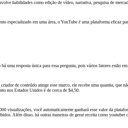
volve habilidades como edição de vídeo, narrativa, pesquisa de merca
to especializado em uma área, o YouTube é uma plataforma eficaz para
á uma resposta única para essa pergunta, pois vários fatores estão em
riador de conteúdo atinge esse marco, ele recebe uma quantia, que não 
anto nos Estados Unidos é de cerca de $4,50.
.000 visualizações, você automaticamente ganhará esse valor da platafo
ibidos. Além disso, há outras maneiras de gerar receita como youtuber