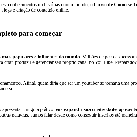
xões, conhecimentos ou histórias com o mundo, o
Curso de Como se Tor
vlogs e criação de conteúdo online.
pleto para começar
 mais populares e influentes do mundo
. Milhões de pessoas acessam
ra criar, produzir e gerenciar seu próprio canal no YouTube. Preparado?
mentos. Afinal, quem diria que ser um youtuber se tornaria uma profiss
sucesso.
 apresentar um guia prático para
expandir sua criatividade
, apresent
outras palavras, vamos falar desde como conseguir inscritos até maneir