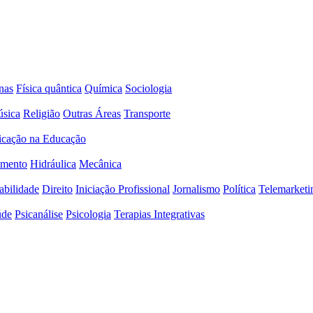
nas
Física quântica
Química
Sociologia
sica
Religião
Outras Áreas
Transporte
icação na Educação
amento
Hidráulica
Mecânica
abilidade
Direito
Iniciação Profissional
Jornalismo
Política
Telemarketi
úde
Psicanálise
Psicologia
Terapias Integrativas