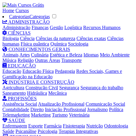
Home
Cursos
Categorias
Categorias
ADMINISTRAÇÃO
Administração
Finanças
Gestão
Logística
Recursos Humanos
CIÊNCIAS
Biologia
Ciência
Ciências da natureza
Ciências exatas
Ciências
humanas
Física quântica
Química
Sociologia
CONHECIMENTOS GERAIS
Animais
Artes
Culinária
Estética e Beleza
Idiomas
Meio Ambiente
Música
Religião
Outras Áreas
Transporte
EDUCAÇÃO
Educação
Educação Física
Pedagogia
Redes Sociais, Games e
Gamificação na Educação
INDÚSTRIA E CONSTRUÇÃO
Agricultura
Construção Civil
Segurança
Segurança do trabalho
Saneamento
Hidráulica
Mecânica
PROFISSÕES
Assistência Social
Atualização Profissional
Comunicação Social
Contabilidade
Direito
Iniciação Profissional
Jornalismo
Política
Telemarketing
Marketing
Turismo
Veterinária
SAÚDE
Enfermagem
Esporte
Farmácia
Fisioterapia
Nutrição
Odontologia
Saúde
Psicanálise
Psicologia
Terapias Integrativas