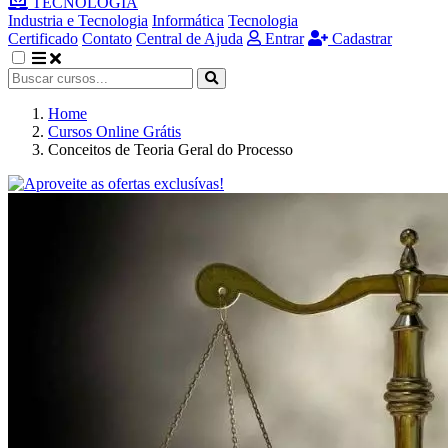
TECNOLOGIA
Industria e Tecnologia
Informática
Tecnologia
Certificado
Contato
Central de Ajuda
Entrar
Cadastrar
Home
Cursos Online Grátis
Conceitos de Teoria Geral do Processo