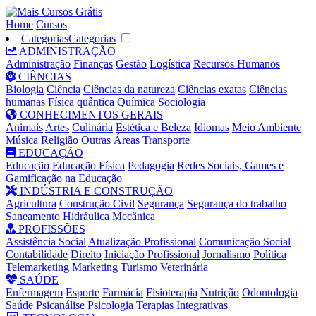
Home
Cursos
Categorias
Categorias
ADMINISTRAÇÃO
Administração
Finanças
Gestão
Logística
Recursos Humanos
CIÊNCIAS
Biologia
Ciência
Ciências da natureza
Ciências exatas
Ciências
humanas
Física quântica
Química
Sociologia
CONHECIMENTOS GERAIS
Animais
Artes
Culinária
Estética e Beleza
Idiomas
Meio Ambiente
Música
Religião
Outras Áreas
Transporte
EDUCAÇÃO
Educação
Educação Física
Pedagogia
Redes Sociais, Games e
Gamificação na Educação
INDÚSTRIA E CONSTRUÇÃO
Agricultura
Construção Civil
Segurança
Segurança do trabalho
Saneamento
Hidráulica
Mecânica
PROFISSÕES
Assistência Social
Atualização Profissional
Comunicação Social
Contabilidade
Direito
Iniciação Profissional
Jornalismo
Política
Telemarketing
Marketing
Turismo
Veterinária
SAÚDE
Enfermagem
Esporte
Farmácia
Fisioterapia
Nutrição
Odontologia
Saúde
Psicanálise
Psicologia
Terapias Integrativas