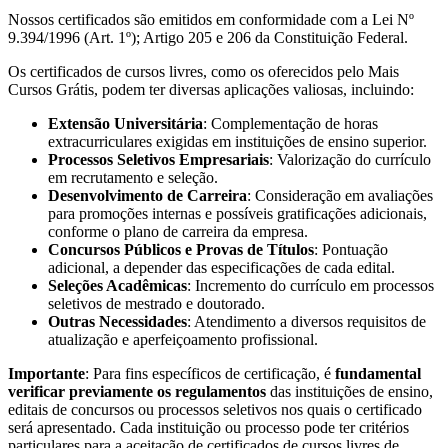
Nossos certificados são emitidos em conformidade com a Lei Nº
9.394/1996 (Art. 1º); Artigo 205 e 206 da Constituição Federal.
Os certificados de cursos livres, como os oferecidos pelo Mais
Cursos Grátis, podem ter diversas aplicações valiosas, incluindo:
Extensão Universitária
: Complementação de horas
extracurriculares exigidas em instituições de ensino superior.
Processos Seletivos Empresariais
: Valorização do currículo
em recrutamento e seleção.
Desenvolvimento de Carreira
: Consideração em avaliações
para promoções internas e possíveis gratificações adicionais,
conforme o plano de carreira da empresa.
Concursos Públicos e Provas de Títulos
: Pontuação
adicional, a depender das especificações de cada edital.
Seleções Acadêmicas
: Incremento do currículo em processos
seletivos de mestrado e doutorado.
Outras Necessidades
: Atendimento a diversos requisitos de
atualização e aperfeiçoamento profissional.
Importante
: Para fins específicos de certificação, é
fundamental
verificar previamente os regulamentos
das instituições de ensino,
editais de concursos ou processos seletivos nos quais o certificado
será apresentado. Cada instituição ou processo pode ter critérios
particulares para a aceitação de certificados de cursos livres de