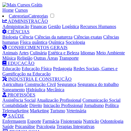
Home
Cursos
Categorias
Categorias
ADMINISTRAÇÃO
Administração
Finanças
Gestão
Logística
Recursos Humanos
CIÊNCIAS
Biologia
Ciência
Ciências da natureza
Ciências exatas
Ciências
humanas
Física quântica
Química
Sociologia
CONHECIMENTOS GERAIS
Animais
Artes
Culinária
Estética e Beleza
Idiomas
Meio Ambiente
Música
Religião
Outras Áreas
Transporte
EDUCAÇÃO
Educação
Educação Física
Pedagogia
Redes Sociais, Games e
Gamificação na Educação
INDÚSTRIA E CONSTRUÇÃO
Agricultura
Construção Civil
Segurança
Segurança do trabalho
Saneamento
Hidráulica
Mecânica
PROFISSÕES
Assistência Social
Atualização Profissional
Comunicação Social
Contabilidade
Direito
Iniciação Profissional
Jornalismo
Política
Telemarketing
Marketing
Turismo
Veterinária
SAÚDE
Enfermagem
Esporte
Farmácia
Fisioterapia
Nutrição
Odontologia
Saúde
Psicanálise
Psicologia
Terapias Integrativas