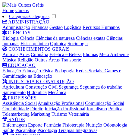
Home
Cursos
Categorias
Categorias
ADMINISTRAÇÃO
Administração
Finanças
Gestão
Logística
Recursos Humanos
CIÊNCIAS
Biologia
Ciência
Ciências da natureza
Ciências exatas
Ciências
humanas
Física quântica
Química
Sociologia
CONHECIMENTOS GERAIS
Animais
Artes
Culinária
Estética e Beleza
Idiomas
Meio Ambiente
Música
Religião
Outras Áreas
Transporte
EDUCAÇÃO
Educação
Educação Física
Pedagogia
Redes Sociais, Games e
Gamificação na Educação
INDÚSTRIA E CONSTRUÇÃO
Agricultura
Construção Civil
Segurança
Segurança do trabalho
Saneamento
Hidráulica
Mecânica
PROFISSÕES
Assistência Social
Atualização Profissional
Comunicação Social
Contabilidade
Direito
Iniciação Profissional
Jornalismo
Política
Telemarketing
Marketing
Turismo
Veterinária
SAÚDE
Enfermagem
Esporte
Farmácia
Fisioterapia
Nutrição
Odontologia
Saúde
Psicanálise
Psicologia
Terapias Integrativas