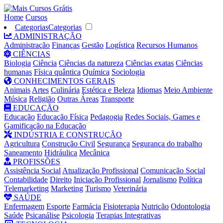
Home
Cursos
Categorias
Categorias
ADMINISTRAÇÃO
Administração
Finanças
Gestão
Logística
Recursos Humanos
CIÊNCIAS
Biologia
Ciência
Ciências da natureza
Ciências exatas
Ciências
humanas
Física quântica
Química
Sociologia
CONHECIMENTOS GERAIS
Animais
Artes
Culinária
Estética e Beleza
Idiomas
Meio Ambiente
Música
Religião
Outras Áreas
Transporte
EDUCAÇÃO
Educação
Educação Física
Pedagogia
Redes Sociais, Games e
Gamificação na Educação
INDÚSTRIA E CONSTRUÇÃO
Agricultura
Construção Civil
Segurança
Segurança do trabalho
Saneamento
Hidráulica
Mecânica
PROFISSÕES
Assistência Social
Atualização Profissional
Comunicação Social
Contabilidade
Direito
Iniciação Profissional
Jornalismo
Política
Telemarketing
Marketing
Turismo
Veterinária
SAÚDE
Enfermagem
Esporte
Farmácia
Fisioterapia
Nutrição
Odontologia
Saúde
Psicanálise
Psicologia
Terapias Integrativas