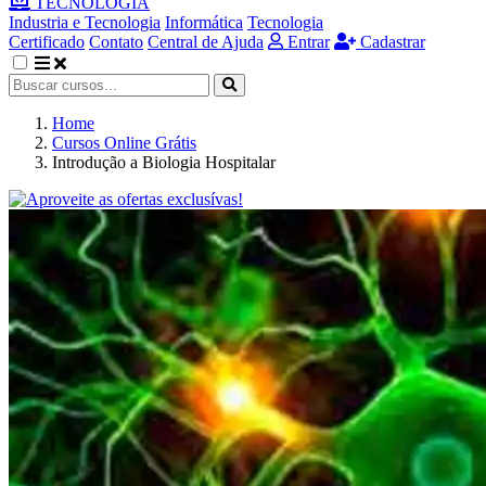
TECNOLOGIA
Industria e Tecnologia
Informática
Tecnologia
Certificado
Contato
Central de Ajuda
Entrar
Cadastrar
Home
Cursos Online Grátis
Introdução a Biologia Hospitalar