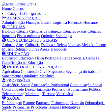
Home
Cursos
Categorias
Categorias
ADMINISTRAÇÃO
Administração
Finanças
Gestão
Logística
Recursos Humanos
CIÊNCIAS
Biologia
Ciência
Ciências da natureza
Ciências exatas
Ciências
humanas
Física quântica
Química
Sociologia
CONHECIMENTOS GERAIS
Animais
Artes
Culinária
Estética e Beleza
Idiomas
Meio Ambiente
Música
Religião
Outras Áreas
Transporte
EDUCAÇÃO
Educação
Educação Física
Pedagogia
Redes Sociais, Games e
Gamificação na Educação
INDÚSTRIA E CONSTRUÇÃO
Agricultura
Construção Civil
Segurança
Segurança do trabalho
Saneamento
Hidráulica
Mecânica
PROFISSÕES
Assistência Social
Atualização Profissional
Comunicação Social
Contabilidade
Direito
Iniciação Profissional
Jornalismo
Política
Telemarketing
Marketing
Turismo
Veterinária
SAÚDE
Enfermagem
Esporte
Farmácia
Fisioterapia
Nutrição
Odontologia
Saúde
Psicanálise
Psicologia
Terapias Integrativas