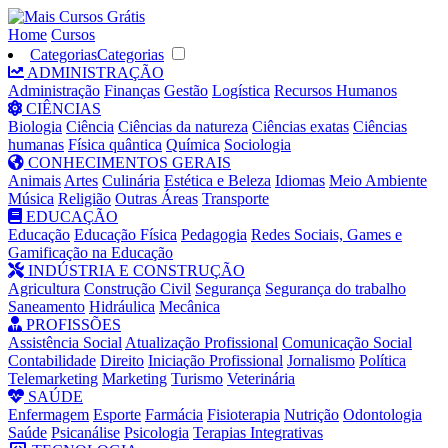
Home
Cursos
Categorias
Categorias
ADMINISTRAÇÃO
Administração
Finanças
Gestão
Logística
Recursos Humanos
CIÊNCIAS
Biologia
Ciência
Ciências da natureza
Ciências exatas
Ciências
humanas
Física quântica
Química
Sociologia
CONHECIMENTOS GERAIS
Animais
Artes
Culinária
Estética e Beleza
Idiomas
Meio Ambiente
Música
Religião
Outras Áreas
Transporte
EDUCAÇÃO
Educação
Educação Física
Pedagogia
Redes Sociais, Games e
Gamificação na Educação
INDÚSTRIA E CONSTRUÇÃO
Agricultura
Construção Civil
Segurança
Segurança do trabalho
Saneamento
Hidráulica
Mecânica
PROFISSÕES
Assistência Social
Atualização Profissional
Comunicação Social
Contabilidade
Direito
Iniciação Profissional
Jornalismo
Política
Telemarketing
Marketing
Turismo
Veterinária
SAÚDE
Enfermagem
Esporte
Farmácia
Fisioterapia
Nutrição
Odontologia
Saúde
Psicanálise
Psicologia
Terapias Integrativas