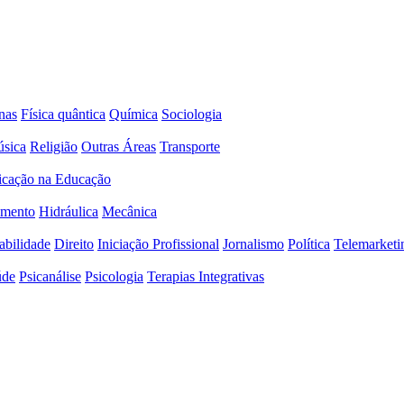
nas
Física quântica
Química
Sociologia
sica
Religião
Outras Áreas
Transporte
icação na Educação
amento
Hidráulica
Mecânica
abilidade
Direito
Iniciação Profissional
Jornalismo
Política
Telemarketi
úde
Psicanálise
Psicologia
Terapias Integrativas