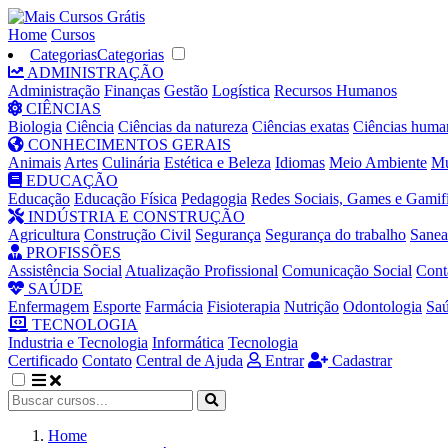
Home
Cursos
Categorias
Categorias
ADMINISTRAÇÃO
Administração
Finanças
Gestão
Logística
Recursos Humanos
CIÊNCIAS
Biologia
Ciência
Ciências da natureza
Ciências exatas
Ciências huma
CONHECIMENTOS GERAIS
Animais
Artes
Culinária
Estética e Beleza
Idiomas
Meio Ambiente
Mú
EDUCAÇÃO
Educação
Educação Física
Pedagogia
Redes Sociais, Games e Gamif
INDÚSTRIA E CONSTRUÇÃO
Agricultura
Construção Civil
Segurança
Segurança do trabalho
Sane
PROFISSÕES
Assistência Social
Atualização Profissional
Comunicação Social
Cont
SAÚDE
Enfermagem
Esporte
Farmácia
Fisioterapia
Nutrição
Odontologia
Sa
TECNOLOGIA
Industria e Tecnologia
Informática
Tecnologia
Certificado
Contato
Central de Ajuda
Entrar
Cadastrar
Home