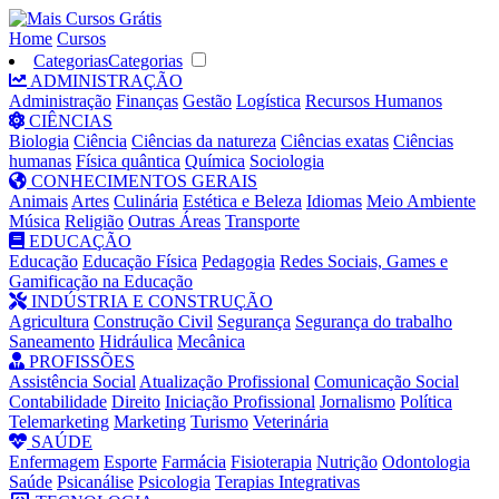
Home
Cursos
Categorias
Categorias
ADMINISTRAÇÃO
Administração
Finanças
Gestão
Logística
Recursos Humanos
CIÊNCIAS
Biologia
Ciência
Ciências da natureza
Ciências exatas
Ciências
humanas
Física quântica
Química
Sociologia
CONHECIMENTOS GERAIS
Animais
Artes
Culinária
Estética e Beleza
Idiomas
Meio Ambiente
Música
Religião
Outras Áreas
Transporte
EDUCAÇÃO
Educação
Educação Física
Pedagogia
Redes Sociais, Games e
Gamificação na Educação
INDÚSTRIA E CONSTRUÇÃO
Agricultura
Construção Civil
Segurança
Segurança do trabalho
Saneamento
Hidráulica
Mecânica
PROFISSÕES
Assistência Social
Atualização Profissional
Comunicação Social
Contabilidade
Direito
Iniciação Profissional
Jornalismo
Política
Telemarketing
Marketing
Turismo
Veterinária
SAÚDE
Enfermagem
Esporte
Farmácia
Fisioterapia
Nutrição
Odontologia
Saúde
Psicanálise
Psicologia
Terapias Integrativas