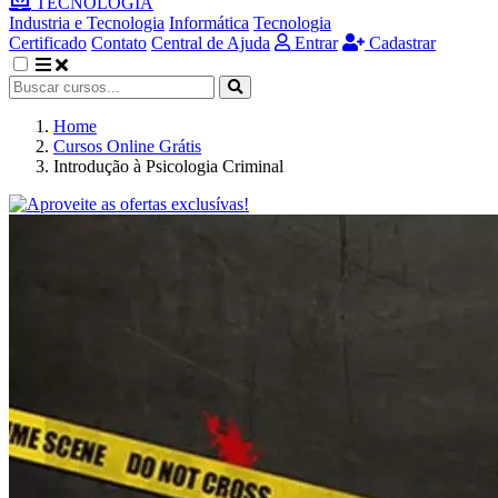
TECNOLOGIA
Industria e Tecnologia
Informática
Tecnologia
Certificado
Contato
Central de Ajuda
Entrar
Cadastrar
Home
Cursos Online Grátis
Introdução à Psicologia Criminal