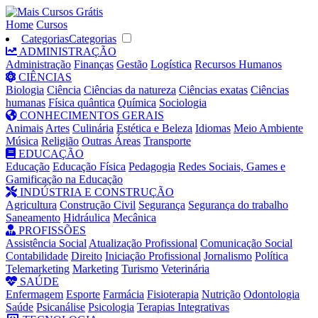
Home
Cursos
Categorias
Categorias
ADMINISTRAÇÃO
Administração
Finanças
Gestão
Logística
Recursos Humanos
CIÊNCIAS
Biologia
Ciência
Ciências da natureza
Ciências exatas
Ciências
humanas
Física quântica
Química
Sociologia
CONHECIMENTOS GERAIS
Animais
Artes
Culinária
Estética e Beleza
Idiomas
Meio Ambiente
Música
Religião
Outras Áreas
Transporte
EDUCAÇÃO
Educação
Educação Física
Pedagogia
Redes Sociais, Games e
Gamificação na Educação
INDÚSTRIA E CONSTRUÇÃO
Agricultura
Construção Civil
Segurança
Segurança do trabalho
Saneamento
Hidráulica
Mecânica
PROFISSÕES
Assistência Social
Atualização Profissional
Comunicação Social
Contabilidade
Direito
Iniciação Profissional
Jornalismo
Política
Telemarketing
Marketing
Turismo
Veterinária
SAÚDE
Enfermagem
Esporte
Farmácia
Fisioterapia
Nutrição
Odontologia
Saúde
Psicanálise
Psicologia
Terapias Integrativas