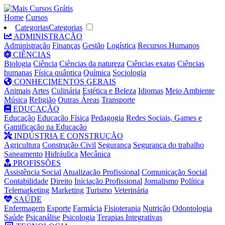
Home
Cursos
Categorias
Categorias
ADMINISTRAÇÃO
Administração
Finanças
Gestão
Logística
Recursos Humanos
CIÊNCIAS
Biologia
Ciência
Ciências da natureza
Ciências exatas
Ciências
humanas
Física quântica
Química
Sociologia
CONHECIMENTOS GERAIS
Animais
Artes
Culinária
Estética e Beleza
Idiomas
Meio Ambiente
Música
Religião
Outras Áreas
Transporte
EDUCAÇÃO
Educação
Educação Física
Pedagogia
Redes Sociais, Games e
Gamificação na Educação
INDÚSTRIA E CONSTRUÇÃO
Agricultura
Construção Civil
Segurança
Segurança do trabalho
Saneamento
Hidráulica
Mecânica
PROFISSÕES
Assistência Social
Atualização Profissional
Comunicação Social
Contabilidade
Direito
Iniciação Profissional
Jornalismo
Política
Telemarketing
Marketing
Turismo
Veterinária
SAÚDE
Enfermagem
Esporte
Farmácia
Fisioterapia
Nutrição
Odontologia
Saúde
Psicanálise
Psicologia
Terapias Integrativas