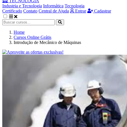
TECNOLOGIA
Industria e Tecnologia
Informática
Tecnologia
Certificado
Contato
Central de Ajuda
Entrar
Cadastrar
Home
Cursos Online Grátis
Introdução de Mecânico de Máquinas