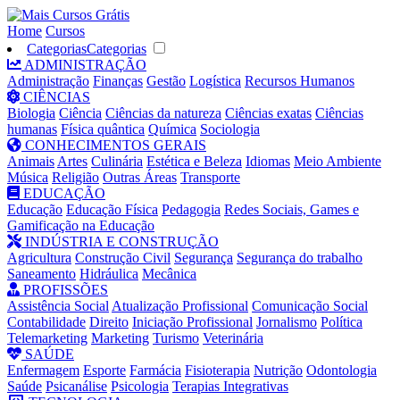
Home
Cursos
Categorias
Categorias
ADMINISTRAÇÃO
Administração
Finanças
Gestão
Logística
Recursos Humanos
CIÊNCIAS
Biologia
Ciência
Ciências da natureza
Ciências exatas
Ciências
humanas
Física quântica
Química
Sociologia
CONHECIMENTOS GERAIS
Animais
Artes
Culinária
Estética e Beleza
Idiomas
Meio Ambiente
Música
Religião
Outras Áreas
Transporte
EDUCAÇÃO
Educação
Educação Física
Pedagogia
Redes Sociais, Games e
Gamificação na Educação
INDÚSTRIA E CONSTRUÇÃO
Agricultura
Construção Civil
Segurança
Segurança do trabalho
Saneamento
Hidráulica
Mecânica
PROFISSÕES
Assistência Social
Atualização Profissional
Comunicação Social
Contabilidade
Direito
Iniciação Profissional
Jornalismo
Política
Telemarketing
Marketing
Turismo
Veterinária
SAÚDE
Enfermagem
Esporte
Farmácia
Fisioterapia
Nutrição
Odontologia
Saúde
Psicanálise
Psicologia
Terapias Integrativas