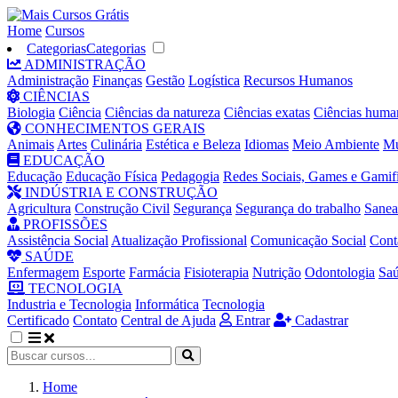
Home
Cursos
Categorias
Categorias
ADMINISTRAÇÃO
Administração
Finanças
Gestão
Logística
Recursos Humanos
CIÊNCIAS
Biologia
Ciência
Ciências da natureza
Ciências exatas
Ciências huma
CONHECIMENTOS GERAIS
Animais
Artes
Culinária
Estética e Beleza
Idiomas
Meio Ambiente
Mú
EDUCAÇÃO
Educação
Educação Física
Pedagogia
Redes Sociais, Games e Gamif
INDÚSTRIA E CONSTRUÇÃO
Agricultura
Construção Civil
Segurança
Segurança do trabalho
Sane
PROFISSÕES
Assistência Social
Atualização Profissional
Comunicação Social
Cont
SAÚDE
Enfermagem
Esporte
Farmácia
Fisioterapia
Nutrição
Odontologia
Sa
TECNOLOGIA
Industria e Tecnologia
Informática
Tecnologia
Certificado
Contato
Central de Ajuda
Entrar
Cadastrar
Home