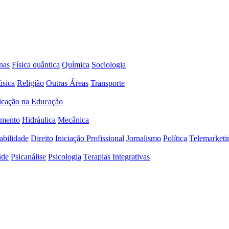
nas
Física quântica
Química
Sociologia
sica
Religião
Outras Áreas
Transporte
icação na Educação
amento
Hidráulica
Mecânica
abilidade
Direito
Iniciação Profissional
Jornalismo
Política
Telemarketi
úde
Psicanálise
Psicologia
Terapias Integrativas