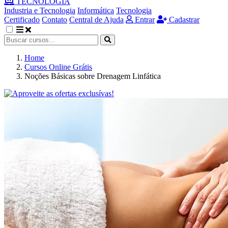
TECNOLOGIA
Industria e Tecnologia
Informática
Tecnologia
Certificado
Contato
Central de Ajuda
Entrar
Cadastrar
Home
Cursos Online Grátis
Noções Básicas sobre Drenagem Linfática