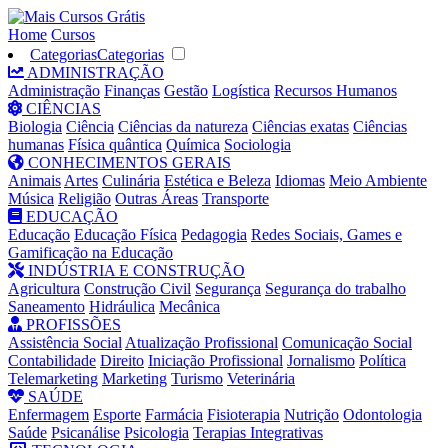
Home
Cursos
Categorias
Categorias
ADMINISTRAÇÃO
Administração
Finanças
Gestão
Logística
Recursos Humanos
CIÊNCIAS
Biologia
Ciência
Ciências da natureza
Ciências exatas
Ciências
humanas
Física quântica
Química
Sociologia
CONHECIMENTOS GERAIS
Animais
Artes
Culinária
Estética e Beleza
Idiomas
Meio Ambiente
Música
Religião
Outras Áreas
Transporte
EDUCAÇÃO
Educação
Educação Física
Pedagogia
Redes Sociais, Games e
Gamificação na Educação
INDÚSTRIA E CONSTRUÇÃO
Agricultura
Construção Civil
Segurança
Segurança do trabalho
Saneamento
Hidráulica
Mecânica
PROFISSÕES
Assistência Social
Atualização Profissional
Comunicação Social
Contabilidade
Direito
Iniciação Profissional
Jornalismo
Política
Telemarketing
Marketing
Turismo
Veterinária
SAÚDE
Enfermagem
Esporte
Farmácia
Fisioterapia
Nutrição
Odontologia
Saúde
Psicanálise
Psicologia
Terapias Integrativas