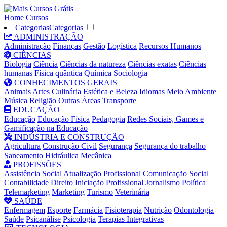
Home
Cursos
Categorias
Categorias
ADMINISTRAÇÃO
Administração
Finanças
Gestão
Logística
Recursos Humanos
CIÊNCIAS
Biologia
Ciência
Ciências da natureza
Ciências exatas
Ciências
humanas
Física quântica
Química
Sociologia
CONHECIMENTOS GERAIS
Animais
Artes
Culinária
Estética e Beleza
Idiomas
Meio Ambiente
Música
Religião
Outras Áreas
Transporte
EDUCAÇÃO
Educação
Educação Física
Pedagogia
Redes Sociais, Games e
Gamificação na Educação
INDÚSTRIA E CONSTRUÇÃO
Agricultura
Construção Civil
Segurança
Segurança do trabalho
Saneamento
Hidráulica
Mecânica
PROFISSÕES
Assistência Social
Atualização Profissional
Comunicação Social
Contabilidade
Direito
Iniciação Profissional
Jornalismo
Política
Telemarketing
Marketing
Turismo
Veterinária
SAÚDE
Enfermagem
Esporte
Farmácia
Fisioterapia
Nutrição
Odontologia
Saúde
Psicanálise
Psicologia
Terapias Integrativas