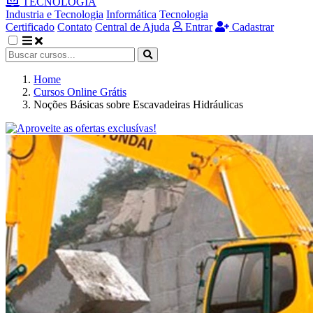
TECNOLOGIA
Industria e Tecnologia
Informática
Tecnologia
Certificado
Contato
Central de Ajuda
Entrar
Cadastrar
Home
Cursos Online Grátis
Noções Básicas sobre Escavadeiras Hidráulicas