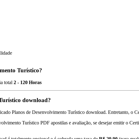
ilidade
imento Turístico?
a total
2 - 120 Horas
 Turístico download?
ficado Planos de Desenvolvimento Turístico download. Entretanto, o Cer
volvimento Turístico PDF apostilas e avaliação, se desejar emitir o Cert
oad é totalmente opcional e é cobrada uma taxa de
R$ 29,90
(para qual