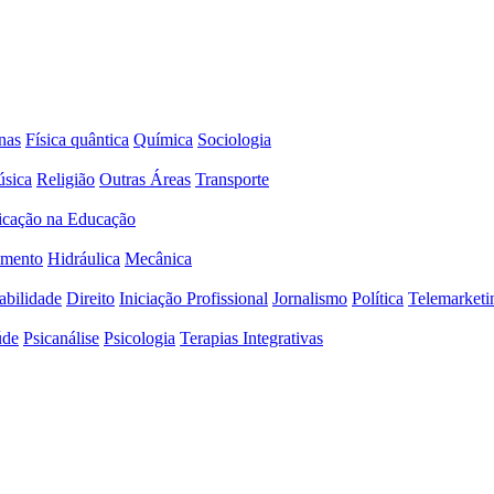
nas
Física quântica
Química
Sociologia
sica
Religião
Outras Áreas
Transporte
icação na Educação
amento
Hidráulica
Mecânica
abilidade
Direito
Iniciação Profissional
Jornalismo
Política
Telemarketi
úde
Psicanálise
Psicologia
Terapias Integrativas