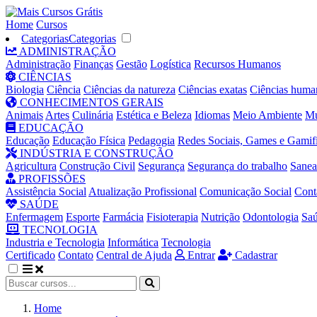
Home
Cursos
Categorias
Categorias
ADMINISTRAÇÃO
Administração
Finanças
Gestão
Logística
Recursos Humanos
CIÊNCIAS
Biologia
Ciência
Ciências da natureza
Ciências exatas
Ciências huma
CONHECIMENTOS GERAIS
Animais
Artes
Culinária
Estética e Beleza
Idiomas
Meio Ambiente
Mú
EDUCAÇÃO
Educação
Educação Física
Pedagogia
Redes Sociais, Games e Gamif
INDÚSTRIA E CONSTRUÇÃO
Agricultura
Construção Civil
Segurança
Segurança do trabalho
Sane
PROFISSÕES
Assistência Social
Atualização Profissional
Comunicação Social
Cont
SAÚDE
Enfermagem
Esporte
Farmácia
Fisioterapia
Nutrição
Odontologia
Sa
TECNOLOGIA
Industria e Tecnologia
Informática
Tecnologia
Certificado
Contato
Central de Ajuda
Entrar
Cadastrar
Home