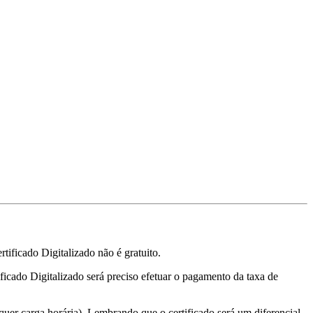
tificado Digitalizado não é gratuito.
ificado Digitalizado será preciso efetuar o pagamento da taxa de
quer carga horária). Lembrando que o certificado será um diferencial