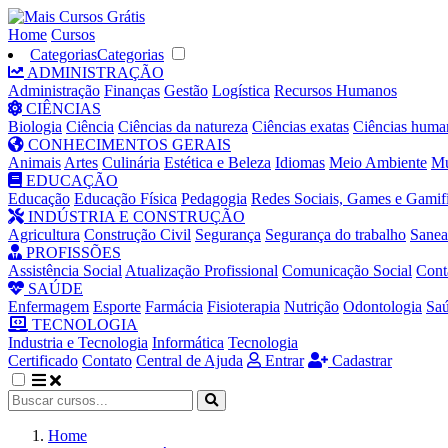
Home
Cursos
Categorias
Categorias
ADMINISTRAÇÃO
Administração
Finanças
Gestão
Logística
Recursos Humanos
CIÊNCIAS
Biologia
Ciência
Ciências da natureza
Ciências exatas
Ciências huma
CONHECIMENTOS GERAIS
Animais
Artes
Culinária
Estética e Beleza
Idiomas
Meio Ambiente
Mú
EDUCAÇÃO
Educação
Educação Física
Pedagogia
Redes Sociais, Games e Gamif
INDÚSTRIA E CONSTRUÇÃO
Agricultura
Construção Civil
Segurança
Segurança do trabalho
Sane
PROFISSÕES
Assistência Social
Atualização Profissional
Comunicação Social
Cont
SAÚDE
Enfermagem
Esporte
Farmácia
Fisioterapia
Nutrição
Odontologia
Sa
TECNOLOGIA
Industria e Tecnologia
Informática
Tecnologia
Certificado
Contato
Central de Ajuda
Entrar
Cadastrar
Home