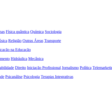
nas
Física quântica
Química
Sociologia
sica
Religião
Outras Áreas
Transporte
icação na Educação
amento
Hidráulica
Mecânica
abilidade
Direito
Iniciação Profissional
Jornalismo
Política
Telemarketi
úde
Psicanálise
Psicologia
Terapias Integrativas