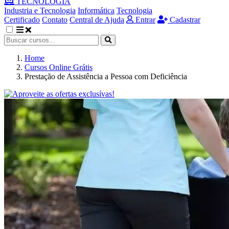
TECNOLOGIA
Industria e Tecnologia
Informática
Tecnologia
Certificado
Contato
Central de Ajuda
Entrar
Cadastrar
Home
Cursos Online Grátis
Prestação de Assistência a Pessoa com Deficiência