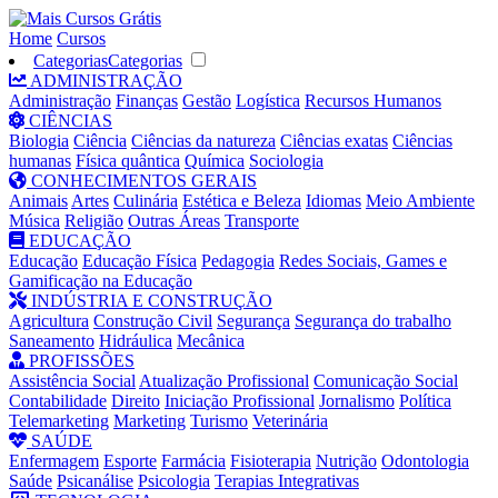
Home
Cursos
Categorias
Categorias
ADMINISTRAÇÃO
Administração
Finanças
Gestão
Logística
Recursos Humanos
CIÊNCIAS
Biologia
Ciência
Ciências da natureza
Ciências exatas
Ciências
humanas
Física quântica
Química
Sociologia
CONHECIMENTOS GERAIS
Animais
Artes
Culinária
Estética e Beleza
Idiomas
Meio Ambiente
Música
Religião
Outras Áreas
Transporte
EDUCAÇÃO
Educação
Educação Física
Pedagogia
Redes Sociais, Games e
Gamificação na Educação
INDÚSTRIA E CONSTRUÇÃO
Agricultura
Construção Civil
Segurança
Segurança do trabalho
Saneamento
Hidráulica
Mecânica
PROFISSÕES
Assistência Social
Atualização Profissional
Comunicação Social
Contabilidade
Direito
Iniciação Profissional
Jornalismo
Política
Telemarketing
Marketing
Turismo
Veterinária
SAÚDE
Enfermagem
Esporte
Farmácia
Fisioterapia
Nutrição
Odontologia
Saúde
Psicanálise
Psicologia
Terapias Integrativas